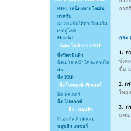
การใ
การร
HIFU เหนียงหาย ไขมัน
กระชับ
RF กระชับใต้ตา ร่องแก้ม
เซลลูไลท์
กระ 
Mesofat
ฉีดเมโส ผิวขาว PRP
1. กร
ฉีดวิตามินผิว
ชัดเ
ฉีดเมโส หน้าใส ละลายไข
ขึ้น
มัน
ฉีด PRP
2. กร
ฉีดโบทอกซ์ -ฟิลเลอร์
ใหญ่
ฉีด ฟิลเลอร์
ฉีด โบทอกซ์
3. ก
สิว - หลุมสิว
แขน 
สิวอุดตัน สิวอักเสบ
หลุมสิว-เลเซอร์