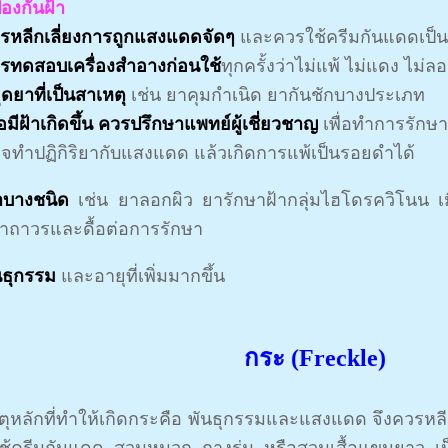
องกันฝ้า
วรหลีกเลี่ยงการถูกแสงแดดจัดๆ
และควรใช้ครีมกันแดดเป็
วรทดสอบเครื่องสำอางก่อนใช้
ทุกครั้งว่าไม่แพ้ ไม่แดง ไม่ล
ุดยาที่เป็นสาเหตุ
เช่น ยาคุมกำเนิด ยากันชักบางประเภท
ื่อมีฝ้าเกิดขึ้น ควรปรึกษาแพทย์ผู้เชี่ยวชาญ
เพื่อทำการรักษา
อาจทำปฏิกิริยากับแสงแดด แล้วเกิดการแพ้เป็นรอยดำได้
าบางชนิด
เช่น ยาลอกผิว ยารักษาฝ้ากลุ่มไฮโดรควิโนน เ
ฝ้าถาวรและดื้อต่อการรักษา
นธุกรรม
และอายุที่เพิ่มมากขึ้น
กระ (Freckle)
ตุหลักที่ทำให้เกิดกระคือ พันธุกรรมและแสงแดด จึงควรหลี