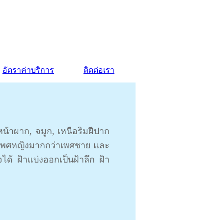
อัตราค่าบริการ
ติดต่อเรา
้าผาก, จมูก, เหนือริมฝีปาก
นเพศหญิงมากกว่าเพศชาย และ
้ ฝ้าแบ่งออกเป็นฝ้าลึก ฝ้า