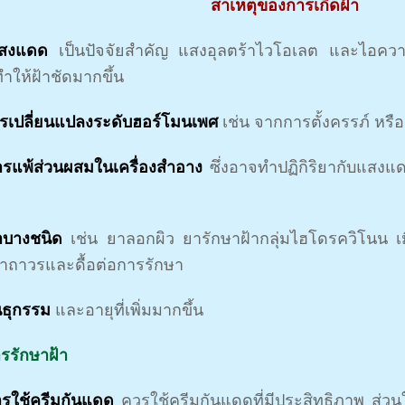
สาเหตุของการเกิดฝ้า
แสงแดด
เป็นปัจจัยสำคัญ แสงอุลตร้าไวโอเลต และไอความร้
ำให้ฝ้าชัดมากขึ้น
ารเปลี่ยนแปลงระดับฮอร์โมนเพศ
เช่น จากการตั้งครรภ์ หร
ารแพ้ส่วนผสมในเครื่องสำอาง
ซึ่งอาจทำปฏิกิริยากับแสงแ
าบางชนิด
เช่น ยาลอกผิว ยารักษาฝ้ากลุ่มไฮโดรควิโนน เ
ฝ้าถาวรและดื้อต่อการรักษา
นธุกรรม
และอายุที่เพิ่มมากขึ้น
ารรักษาฝ้า
ารใช้ครีมกันแดด
ควรใช้ครีมกันแดดที่มีประสิทธิภาพ ส่ว