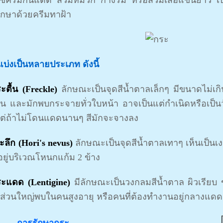
ช้ครีมกันแดด สวมหมวก กางร่ม หรือสวมเสื้อแขนยาว เ
ักษาด้วยครีมทาฝ้า
แบ่งเป็นหลายประเภท ดังนี้
ะตื้น (Freckle)
ลักษณะเป็นจุดสีน้ำตาลเล็กๆ มีขนาดไม่เก
จน และมักพบกระจายทั่วใบหน้า อาจเป็นแต่กำเนิดหรือเป็นว
 แต่ถ้าไม่โดนแดดนานๆ สีมักจะจางลง
ะลึก (Hori's nevus)
ลักษณะเป็นจุดสีน้ำตาลเทาๆ เห็นเป็นเ
อยู่บริเวณโหนกแก้ม 2 ข้าง
ระแดด (Lentigine)
มีลักษณะเป็นวงกลมสีน้ำตาล ผิวเรียบ 
ส่วนใหญ่พบในคนสูงอายุ หรือคนที่ต้องทำงานอยู่กลางแด