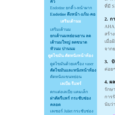
คิ้ว
ที่มี
Endotine ยกคิ้ว-หน้าผาก
Endotine ดึงหน้า-แก้ม-คอ
2. ก
เสริมเต้านม
AHA,
เสริมเต้านม
สร้า
ยกเต้านมหย่อนยาน ลด
เมื่
เต้านมใหญ่ ลดขนาด
จากย
หัวนม ปานนม
ดูดไขมัน-ตัดหนังหน้าท้อง
3. ป
ดูดไขมันด้วยเครื่อง vaser
ค่อย
ตัดไขมันและหนังหน้าท้อง
ตัดหนังแขนหย่อน
4. ผ
เลเบีย-รีแพร์
รักษา
ตกแต่งเลเบีย แคมเล็ก
การร
ผ่าตัดรีแพร์ กระชับช่อง
นับว่
คลอด
เลเซอร์ Juliet กระชับช่อง