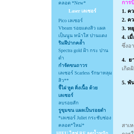
การป้
คลอด *New*
1. ค
Laser เลเซอร์
2. ค
Pico เลเซอร์
Vbeam รอยแดงสิว แผล
3. หย
เป็นนูน หน้าใส ปานแดง
4. เม
ริมฝีปากคล้ำ
ซึ่ง
Spectra gold ฝ้า กระ ปาน
ดำ
4. ย
กำจัดขนถาวร
เกิด
เลเซอร์ Scarless รักษาหลุม
สิว**
5. พั
จี้ไฝ หูด ติ่งเนื้อ ด้วย
เลเซอร์
ลบรอยสัก
รูขุมขน แผลเป็นรอยดำ
*เลเซอร์ Juliet กระชับช่อง
สาเห
คลอด*ใหม่*
HIFU ไฮฟู RF ลดน้ำหนัก