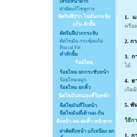
เสริมหน้าผาก
ผ่าตัดแก้ไขหูกาง
ตัดริมฝีปาก-ไขมันกระพุ้ง
1. 
แก้ม-ลักยิ้ม
หรือท
ตัดริมฝีปากกระจับ
ตัดไขมัน กระพุ้งแก้ม
2. ก
Buccal Fat
ทำลักยิ้ม
3. ก
ร้อยไหม
ได้
ร้อยไหม ยกกระชับหน้า
ร้อยไหมจมูก
4. ย
ร้อยไหม ยกคิ้ว
เกิด
ฉีดไขมันตนเองที่ใบหน้า
5. พั
ฉีดไขมันที่ใบหน้า
ฉีดไขมันที่เต้านม-ก้น
วิธีก
ดึงหน้า-คอ-ยกคิ้ว-หน้าผาก
ผ่าตัดดึงหน้า แก้เหนียง ยก
1. ก