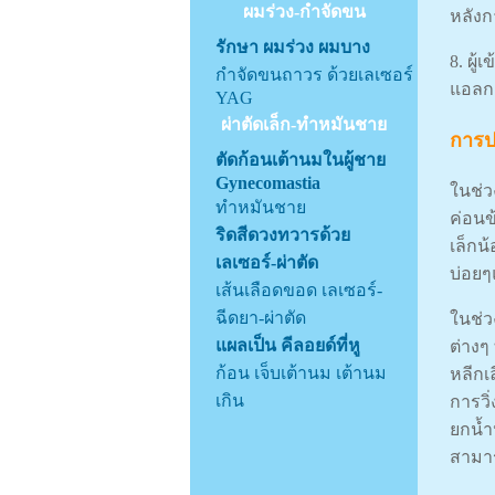
ผมร่วง-กำจัดขน
หลังก
รักษา ผมร่วง ผมบาง
8. ผู
กำจัดขนถาวร ด้วยเลเซอร์
แอลกอ
YAG
ผ่าตัดเล็ก-ทำหมันชาย
การปฏ
ตัดก้อนเต้านมในผู้ชาย
Gynecomastia
ในช่ว
ทำหมันชาย
ค่อนข
ริดสีดวงทวารด้วย
เล็กน
เลเซอร์-ผ่าตัด
บ่อย
เส้นเลือดขอด เลเซอร์-
ฉีดยา-ผ่าตัด
ในช่ว
แผลเป็น คีลอยด์ที่หู
ต่างๆ
ก้อน เจ็บเต้านม เต้านม
หลีกเ
เกิน
การวิ
ยกนํ้
สามาร