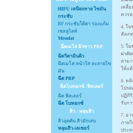
เคลื่
HIFU เหนียงหาย ไขมัน
ควรหล
กระชับ
RF กระชับใต้ตา ร่องแก้ม
4. ใน
เซลลูไลท์
สังเก
Mesofat
5. ใน
ฉีดเมโส ผิวขาว PRP
ผ่าตั
ฉีดวิตามินผิว
สามาร
ฉีดเมโส หน้าใส ละลายไข
ให้แห
มัน
ฉีด PRP
6. หล
ฉีดโบทอกซ์ -ฟิลเลอร์
โปรดอ
ปฏิกิ
ฉีด ฟิลเลอร์
รับกา
ฉีด โบทอกซ์
สิว - หลุมสิว
7. อา
สิวอุดตัน สิวอักเสบ
ภายใน
หลุมสิว-เลเซอร์
ประทา