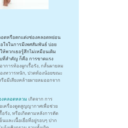
งคลอดหรือตกแต่งช่องคลอดหย่อน
อใจในการมีเพศสัมพันธ์ บ่อย
ห้พวกเธอรู้สึกไม่เหมือนเดิม
บที่สำคัญ ก็คือ การขาดแรง
การท้องผูกเรื้อรัง, กลั้นผายลม
รงช่องทวารหนัก, ปวดท้องน้อยขณะ
มหรือมีเสียงคล้ายผายลมออกจาก
่องคลอดหลวม
เกิดจาก การ
ครื่องดูดสูญญากาศเพื่อช่วย
อรัง, หรือเกิดตามหลังการตัด
นและเนื้อเยื่อที่อยู่รอบๆ ปาก
นอุ้งเชิงกราน รวมทั้งเกิด