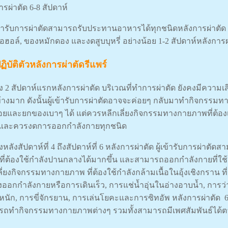
ารผ่าตัด 6-8 สัปดาห์
้เข้ารับการผ่าตัดสามารถรับประทานอาหารได้ทุกชนิดหลังการผ่าตัด แ
ฮอล์, ของหมักดอง และงดสูบบุหรี่ อย่างน้อย 1-2 สัปดาห์หลังการผ
ิบัติตัวหลังการผ่าตัดรีแพร์
ง 2 สัปดาห์แรกหลังการผ่าตัด บริเวณที่ทำการผ่าตัด ยังคงมีความเ
้างมาก ดังนั้นผู้เข้ารับการผ่าตัดอาจจะค่อยๆ กลับมาทำกิจกรรมทา
้อยและยกของเบาๆ ได้ แต่ควรหลีกเลี่ยงกิจกรรมทางกายภาพที่ต้อ
ๆและ
ควรงดการออกกําลังกายทุกชนิด
งหลังสัปดาห์ที่ 4 ถึงสัปดาห์ที่ 6 หลังการผ่าตัด ผู้เข้ารับการผ่
 ที่ต้องใช้กำลังปานกลางได้มากขึ้น และสามารถออกกำลังกายที่ใช
ลี่ยงกิจกรรมทางกายภาพ ที่ต้องใช้กำลังกล้ามเนื้อในอุ้งเชิงกราน ท
่งออกกำลังกายหรือการเดินเร็ว, การแช่น้ำอุ่นในอ่างอาบน้ำ, การ
าหนัก, การขี่จักรยาน, การเล่นโยคะและการซิทอัพ
หลังการผ่าตัด 6-
ถทำกิจกรรมทางกายภาพต่างๆ รวมทั้งสามารถมีเพศสัมพันธ์ได้ต