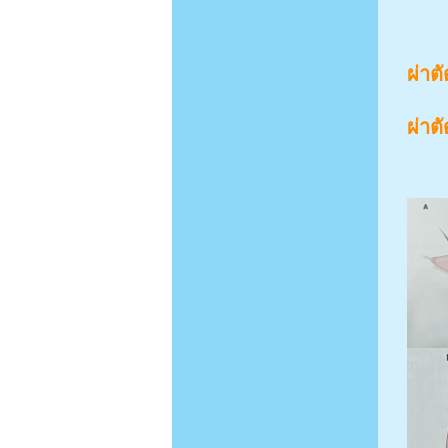
ผ่าต
ผ่าต