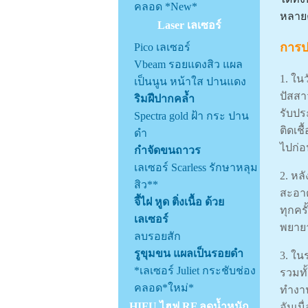
คลอด *New*
หลาย
Laser เลเซอร์
การป
Pico เลเซอร์
Vbeam รอยแดงสิว แผล
1. ใน
เป็นนูน หน้าใส ปานแดง
ปัสสา
ริมฝีปากคล้ำ
รับปร
Spectra gold ฝ้า กระ ปาน
ติดเช
ดำ
ไปก่
กำจัดขนถาวร
เลเซอร์ Scarless รักษาหลุม
2. หล
สิว**
สะอาด
จี้ไฝ หูด ติ่งเนื้อ ด้วย
ทุกค
เลเซอร์
พยายา
ลบรอยสัก
รูขุมขน แผลเป็นรอยดำ
3. ใน
*เลเซอร์ Juliet กระชับช่อง
รวมทั
คลอด*ใหม่*
ทำงาน
HIFU ไฮฟู RF ลดน้ำหนัก
อันเน