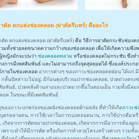
่าตัด ตกแต่งช่องคลอด (ผ่าตัดรีแพร์) คืออะไร
าตัด
ตกแต่งช่องคลอด (ผ่าตัดรีแพร์)
คือ วิธีการผ่าตัดกระชับช่อ
วมทั้งช่วยลดขนาดความกว้างของช่องคลอด เพื่อให้เกิดความพึงพ
ี่ผู้หญิงมักจะบ่นว่า
ช่องคลอดหลวม
หรือช่องคลอดไม่กระชับ ซึ่งทำใ
างการมีเพศสัมพันธ์ และไม่สามารถถึงจุดสุดยอดได้ ซึ่งองค์ประกอ
ดสีภายในช่องคลอด
อาการต่างๆ ของภาวะช่องคลอดหย่อน ได้แก่ มีอา
ู่, กลั้นปัสสาวะไม่อยู่, มีก้อนตุงบริเวณปากช่องคลอด, ปวดถ่วงต
สัมพันธ์, ปวดหลังด้านล่างและปวดมากขึ้นในตอนเย็น รวมทั้งมีล
ลอด ในขณะที่มีเพศสัมพันธ์
ุของภาวะบกพร่องของผนังช่องคลอดด้านหลัง ที่ทำให้เกิด
ภาวะช
ุตรหลายคน, การใช้เวลาในการเบ่งคลอดนาน, การใช้ปากคีมหรือเ
 เกิดจากการตัดขยายปากช่องคลอด, เกิดจากการมีอาการท้องผูกเรื้
 เพราะทําให้มีการตัด หรือเกิดการทําลายโครงสร้างต่างๆ รวมทั้งเอ็
 ที่ทําหน้าที่พยุงรอบๆ ผนังช่องคลอดทางด้านบน ที่ช่วยพยุงอวัยวะใ