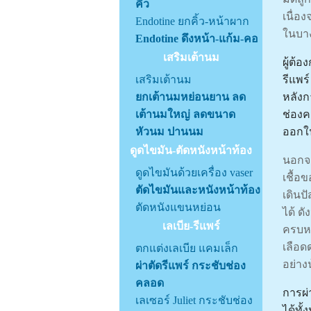
คิ้ว
เนื่อ
Endotine ยกคิ้ว-หน้าผาก
ในบาง
Endotine ดึงหน้า-แก้ม-คอ
เสริมเต้านม
ผู้ต้
รีแพร
เสริมเต้านม
หลังก
ยกเต้านมหย่อนยาน ลด
ช่อง
เต้านมใหญ่ ลดขนาด
ออกใน
หัวนม ปานนม
ดูดไขมัน-ตัดหนังหน้าท้อง
นอกจา
ดูดไขมันด้วยเครื่อง vaser
เชื้อ
ตัดไขมันและหนังหน้าท้อง
เดินป
ตัดหนังแขนหย่อน
ได้ ด
เลเบีย-รีแพร์
ครบหล
เลือด
ตกแต่งเลเบีย แคมเล็ก
อย่าง
ผ่าตัดรีแพร์ กระชับช่อง
คลอด
การผ่
เลเซอร์ Juliet กระชับช่อง
ได้ทั้