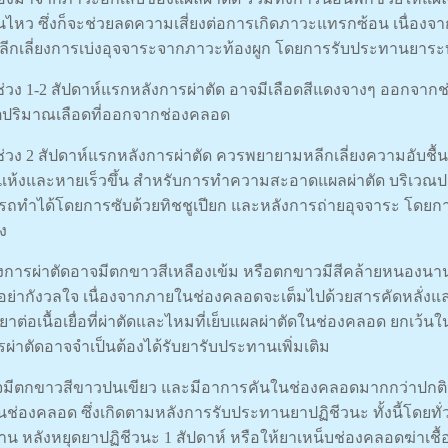
อนไหว ซึ่งก็จะช่วยลดความเสี่ยงต่อการเกิดภาวะแทรกซ้อน เนื่อง
ีกเลี่ยงการเบ่งอุจจาระจากภาวะท้องผูก โดยการรับประทานยาร
ช่วง 1-2 สัปดาห์แรกหลังการผ่าตัด อาจมีเลือดสีแดงจางๆ ออกจากช
ตปริมาณเลือดที่ออกจากช่องคลอด
ช่วง 2 สัปดาห์แรกหลังการผ่าตัด ควรพยายามหลีกเลี่ยงความอับชื้น
ดแห้งและหายเร็วขึ้น สำหรับการทำความสะอาดแผลผ่าตัด บริเวณ
ถทำได้โดยการซับด้วยทิชชูเปียก และหลังการถ่ายอุจจาระ โดยการ
้ง
ังการผ่าตัดอาจมีตกขาวสีเหลืองเข้ม หรือตกขาวมีสีคล้ายหนองนาน 6-
ย่ากังวลใจ เนื่องจากภายในช่องคลอดจะเต็มไปด้วยสารคัดหลั่งและ
ริยาต่อเนื้อเยื่อที่ผ่าตัดและไหมที่เย็บแผลผ่าตัดในช่องคลอด ยกเว้นใ
รผ่าตัดอาจจำเป็นต้องได้รับยารับประทานเพิ่มเติม
จมีตกขาวสีขาวปนเขียว และมีอาการคันในช่องคลอดมากกว่าปกติหลั
ช่องคลอด ซึ่งเกิดตามหลังการรับประทานยาปฏิชีวนะ ทั้งนี้โดยทั่ว
น หลังหยุดยาปฏิชีวนะ 1 สัปดาห์ หรือให้ยาเหน็บช่องคลอดฆ่าเชื้อ