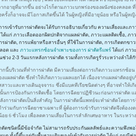
งจากอายุที่มากขึ้น อย่างไรก็ตามภาวะบกพร่องของผนังช่องคลอด 
ครั้งก็อาจจะมีโอกาสเกิดขึ้นได้ ในผู้หญิงที่มีอายุน้อย หรือในผู้หญ
องการเข้ารับการผ่าตัดจะได้รับการอธิบายเกี่ยวกับ ความเสี่ยงและ
์ ได้แก่ ภาวะเลือดออกผิดปกติจากแผลผ่าตัด, ภาวะแผลติดเชื้อ, 
ารผ่าตัด, การแพ้ยาหรือสารอื่นๆ ที่ใช้ในการผ่าตัด, การเกิดตกขาว
คลอด และ
ภาวะแทรกซ้อนจำเพาะของการ ผ่าตัดรีแพร์
ได้แก่ ภาว
ช่วง 2-3 วันแรกหลังการผ่าตัด รวมทั้งการเกิดรูรั่วระหว่างลําไส
กนี้บริเวณที่ทำการผ่าตัด มีความเสี่ยงต่อการเกิดภาวะแทรกซ้อน
ของแผลผ่าตัด ซึ่งทำให้เกิดภาวะแผลแยกได้ เนื่องจากแผลผ่าตัดอยู่บริ
ัสสาวะและทางเดินอุจจาระ ซึ่งมีแบคทีเรียชนิดต่างๆ ที่อาจทำให้
ังนั้นการป้องกันการติดเชื้อ โดยการฉีดยาปฏิชีวนะก่อนการผ่าตัด
ังการผ่าตัดเป็นสิ่งสําคัญ
ในการผ่าตัดนี้แพทย์จะทำผ่าตัดโดยการฉ
ดําร่วมกับการฉีดยาชาเฉพาะที่ ผู้ต้องการเข้ารับการผ่าตัดจึงต้อ
น้อย 6 ชั่วโมง เพื่อลดความเสี่ยงในการสำลักเศษอาหาร ในระหว่
าตัดชนิดนี้มีข้อจำกัด ไม่สามารถรับประกันผลลัพธ์และความพึงพอใ
งหมด ทั้งนี้ขึ้นอยู่กับพื้นฐานเดิมของผู้เข้ารับการผ่าตัด ได้แก่ กร