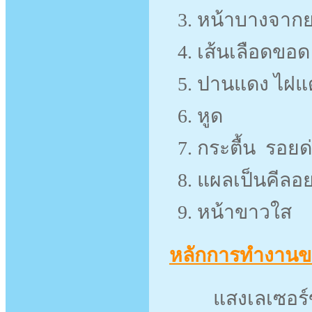
หน้าบางจากย
เส้นเลือดขอด
ปานแดง ไฝแ
หูด
กระตื้น รอยด
แผลเป็นคีลอ
หน้าขาวใส
หลักการทำงานข
แสงเลเซอร์ของ 