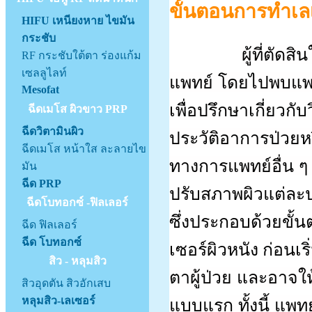
ขั้นตอนการทำเล
HIFU เหนียงหาย ไขมัน
กระชับ
ผู้ที่ตัด
RF กระชับใต้ตา ร่องแก้ม
เซลลูไลท์
แพทย์ โดยไปพบแพทย
Mesofat
เพื่อปรึกษาเกี่ยวกั
ฉีดเมโส ผิวขาว PRP
ฉีดวิตามินผิว
ประวัติอาการป่วยห
ฉีดเมโส หน้าใส ละลายไข
ทางการแพทย์อื่น ๆ 
มัน
ฉีด PRP
ปรับสภาพผิวแต่ละ
ฉีดโบทอกซ์ -ฟิลเลอร์
ซึ่งประกอบด้วยขั
ฉีด ฟิลเลอร์
ฉีด โบทอกซ์
ก่อนเ
เซอร์ผิวหนัง
สิว - หลุมสิว
ตาผู้ป่วย และอาจใ
สิวอุดตัน สิวอักเสบ
หลุมสิว-เลเซอร์
แบบแรก ทั้งนี้ แพท