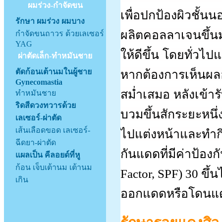
ผมร่วง-กำจัดขน
เพื่อปกป้องผิวชั้นน
รักษา ผมร่วง ผมบาง
ผลิตคอลลาเจนขึ้นม
กำจัดขนถาวร ด้วยเลเซอร์
YAG
ให้ดีขึ้น โดยทั่ว
ผ่าตัดเล็ก-ทำหมันชาย
หากต้องการเห็นผลอ
ตัดก้อนเต้านมในผู้ชาย
Gynecomastia
สม่ำเสมอ
หลังเข้า
ทำหมันชาย
ริดสีดวงทวารด้วย
บวมขึ้นสักระยะหนึ่
เลเซอร์-ผ่าตัด
เส้นเลือดขอด เลเซอร์-
ไปแต่งหน้าและทำกิ
ฉีดยา-ผ่าตัด
กันแดดที่มีค่าป้อง
แผลเป็น คีลอยด์ที่หู
ก้อน เจ็บเต้านม เต้านม
Factor, SPF) 30 ขึ้
เกิน
ออกแดดหรือโดนแ