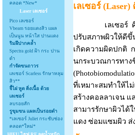
คลอด *New*
เลเซอร์ (Laser)
Laser เลเซอร์
Pico เลเซอร์
เลเซอร์ คือกระบ
Vbeam รอยแดงสิว แผล
ปรับสภาพผิวให้ดีขึ
เป็นนูน หน้าใส ปานแดง
ริมฝีปากคล้ำ
เกิดความผิดปกติ
ก
Spectra gold ฝ้า กระ ปาน
ดำ
นกระบวณการทางชีว
กำจัดขนถาวร
(Photobiomodulatio
เลเซอร์ Scarless รักษาหลุม
สิว**
ที่เหมาะสมทำให้ไม่
จี้ไฝ หูด ติ่งเนื้อ ด้วย
สร้างคอลลาเจน และก
เลเซอร์
ลบรอยสัก
สามารรักษาผิวได้ใ
รูขุมขน แผลเป็นรอยดำ
*เลเซอร์ Juliet กระชับช่อง
แดง ซ่อมแซมผิว ส่ง
คลอด*ใหม่*
HIFU ไฮฟู RF ลดน้ำหนัก