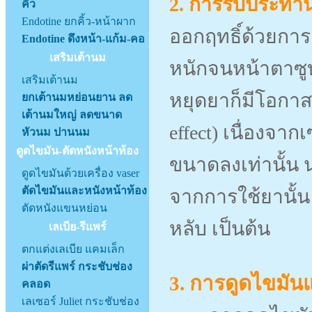
2. การรับประทา
คิ้ว
Endotine ยกคิ้ว-หน้าผาก
ออกฤทธิ์ด้วยการ
Endotine ดึงหน้า-แก้ม-คอ
เสริมเต้านม
หนักจนหน้าตาซูบ
เสริมเต้านม
หยุดยาก็มีโอกาสที
ยกเต้านมหย่อนยาน ลด
เต้านมใหญ่ ลดขนาด
effect) เนื่องจา
หัวนม ปานนม
ดูดไขมัน-ตัดหนังหน้าท้อง
ขนาดลงเท่านั้น 
ดูดไขมันด้วยเครื่อง vaser
ตัดไขมันและหนังหน้าท้อง
จากการใช้ยานั้น 
ตัดหนังแขนหย่อน
หลับ เป็นต้น
เลเบีย-รีแพร์
ตกแต่งเลเบีย แคมเล็ก
ผ่าตัดรีแพร์ กระชับช่อง
3. การดูดไขมัน
คลอด
เลเซอร์ Juliet กระชับช่อง