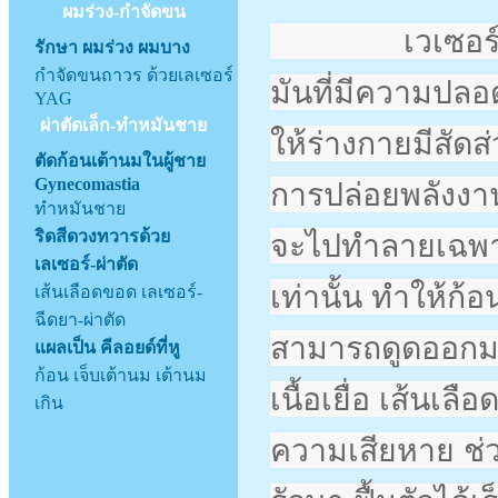
ผมร่วง-กำจัดขน
เวเซอร์ (VAS
รักษา ผมร่วง ผมบาง
กำจัดขนถาวร ด้วยเลเซอร์
มันที่มีความปลอด
YAG
ผ่าตัดเล็ก-ทำหมันชาย
ให้ร่างกายมีสัดส่
ตัดก้อนเต้านมในผู้ชาย
Gynecomastia
การปล่อยพลังงานค
ทำหมันชาย
ริดสีดวงทวารด้วย
จะไปทำลายเฉพาะ
เลเซอร์-ผ่าตัด
เท่านั้น ทำให้ก
เส้นเลือดขอด เลเซอร์-
ฉีดยา-ผ่าตัด
สามารถดูดออกมา
แผลเป็น คีลอยด์ที่หู
ก้อน เจ็บเต้านม เต้านม
เนื้อเยื่อ เส้นเ
เกิน
ความเสียหาย ช