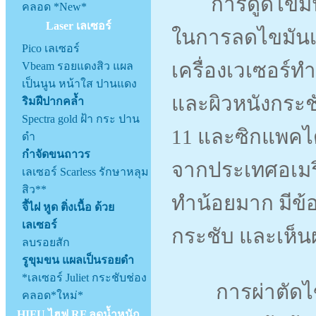
การดูดไขมัน (li
คลอด *New*
Laser เลเซอร์
ในการลดไขมันเฉ
Pico เลเซอร์
เครื่องเวเซอร์ท
Vbeam รอยแดงสิว แผล
เป็นนูน หน้าใส ปานแดง
และผิวหนังกระช
ริมฝีปากคล้ำ
Spectra gold ฝ้า กระ ปาน
11 และซิกแพคได
ดำ
กำจัดขนถาวร
จากประเทศอเมร
เลเซอร์ Scarless รักษาหลุม
สิว**
ทำน้อยมาก มีข้อด
จี้ไฝ หูด ติ่งเนื้อ ด้วย
เลเซอร์
กระชับ และเห็
ลบรอยสัก
รูขุมขน แผลเป็นรอยดำ
*เลเซอร์ Juliet กระชับช่อง
การผ่าตัดไขมัน
คลอด*ใหม่*
HIFU ไฮฟู RF ลดน้ำหนัก