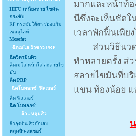
มากและหน้าท้อง
HIFU เหนียงหาย ไขมัน
นีซึ่งจะเห็นชัด
กระชับ
RF กระชับใต้ตา ร่องแก้ม
เวลาพักฟื้นเพียงไ
เซลลูไลท์
Mesofat
ส่วนวิธีนวดด้วย
ฉีดเมโส ผิวขาว PRP
ฉีดวิตามินผิว
ทำหลายครั้ง ส่
ฉีดเมโส หน้าใส ละลายไข
มัน
สลายไขมันที่บร
ฉีด PRP
แขน ท้องน้อย แ
ฉีดโบทอกซ์ -ฟิลเลอร์
ฉีด ฟิลเลอร์
ฉีด โบทอกซ์
สิว - หลุมสิว
น
สิวอุดตัน สิวอักเสบ
หลุมสิว-เลเซอร์