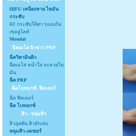
HIFU เหนียงหาย ไขมัน
กระชับ
RF กระชับใต้ตา ร่องแก้ม
เซลลูไลท์
Mesofat
ฉีดเมโส ผิวขาว PRP
ฉีดวิตามินผิว
ฉีดเมโส หน้าใส ละลายไข
มัน
ฉีด PRP
ฉีดโบทอกซ์ -ฟิลเลอร์
ฉีด ฟิลเลอร์
ฉีด โบทอกซ์
สิว - หลุมสิว
สิวอุดตัน สิวอักเสบ
หลุมสิว-เลเซอร์