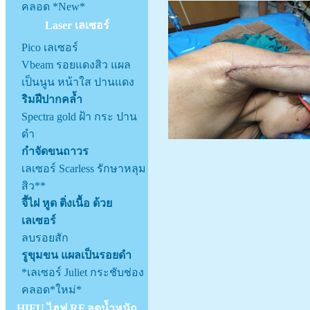
คลอด *New*
Laser เลเซอร์
Pico เลเซอร์
Vbeam รอยแดงสิว แผล
เป็นนูน หน้าใส ปานแดง
ริมฝีปากคล้ำ
Spectra gold ฝ้า กระ ปาน
ดำ
กำจัดขนถาวร
เลเซอร์ Scarless รักษาหลุม
สิว**
จี้ไฝ หูด ติ่งเนื้อ ด้วย
เลเซอร์
ลบรอยสัก
รูขุมขน แผลเป็นรอยดำ
*เลเซอร์ Juliet กระชับช่อง
คลอด*ใหม่*
HIFU ไฮฟู RF ลดน้ำหนัก