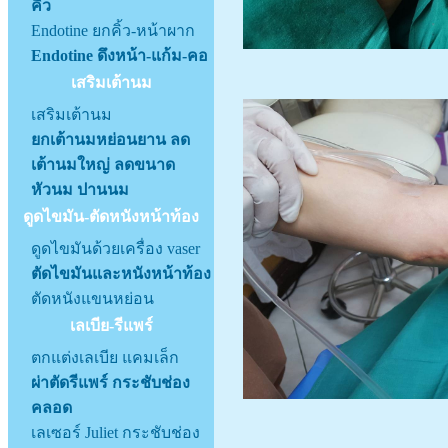
คิ้ว
Endotine ยกคิ้ว-หน้าผาก
Endotine ดึงหน้า-แก้ม-คอ
เสริมเต้านม
เสริมเต้านม
ยกเต้านมหย่อนยาน ลด
เต้านมใหญ่ ลดขนาด
หัวนม ปานนม
ดูดไขมัน-ตัดหนังหน้าท้อง
ดูดไขมันด้วยเครื่อง vaser
ตัดไขมันและหนังหน้าท้อง
ตัดหนังแขนหย่อน
เลเบีย-รีแพร์
ตกแต่งเลเบีย แคมเล็ก
ผ่าตัดรีแพร์ กระชับช่อง
คลอด
เลเซอร์ Juliet กระชับช่อง