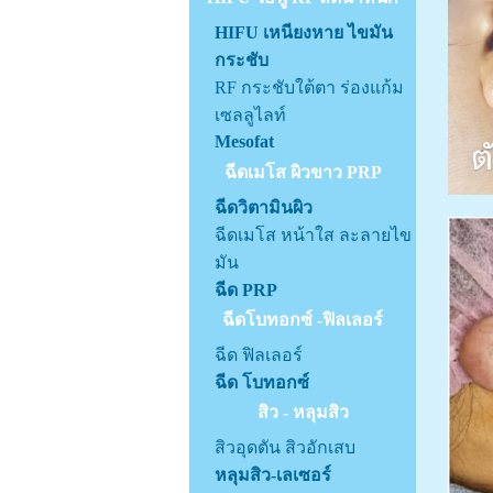
HIFU เหนียงหาย ไขมัน
กระชับ
RF กระชับใต้ตา ร่องแก้ม
เซลลูไลท์
Mesofat
ฉีดเมโส ผิวขาว PRP
ฉีดวิตามินผิว
ฉีดเมโส หน้าใส ละลายไข
มัน
ฉีด PRP
ฉีดโบทอกซ์ -ฟิลเลอร์
ฉีด ฟิลเลอร์
ฉีด โบทอกซ์
สิว - หลุมสิว
สิวอุดตัน สิวอักเสบ
หลุมสิว-เลเซอร์