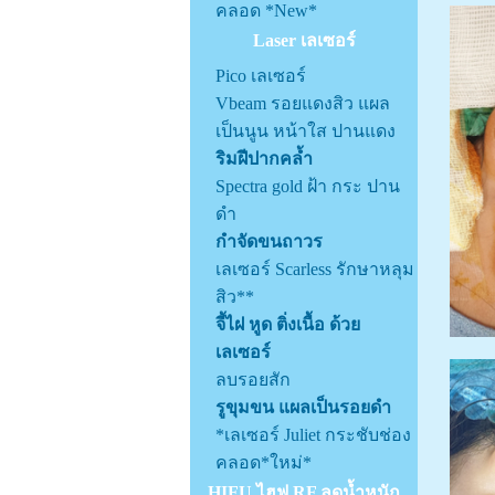
คลอด *New*
Laser เลเซอร์
Pico เลเซอร์
Vbeam รอยแดงสิว แผล
เป็นนูน หน้าใส ปานแดง
ริมฝีปากคล้ำ
Spectra gold ฝ้า กระ ปาน
ดำ
กำจัดขนถาวร
เลเซอร์ Scarless รักษาหลุม
สิว**
จี้ไฝ หูด ติ่งเนื้อ ด้วย
เลเซอร์
ลบรอยสัก
รูขุมขน แผลเป็นรอยดำ
*เลเซอร์ Juliet กระชับช่อง
คลอด*ใหม่*
HIFU ไฮฟู RF ลดน้ำหนัก