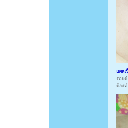
แผลเ
รอยดำ
ต้องท