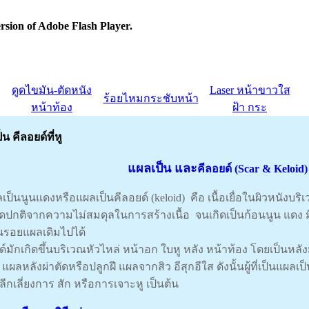
rsion of Adobe Flash Player.
ดูดไขมัน-ตัดหนัง
Laser หน้าขาวใส
ร้อยไหมกระชับหน้า
หน้าท้อง
ฝ้า กระ
น คีลอยด์ที่หู
แผลเป็น และ
คีลอยด์ (Scar & Keloid)
็นนูนแดงหรือแผลเป็นคีลอยด์ (keloid) คือ เนื้อเยื่อในผิวหนังบริเ
ดปกติจากความไม่สมดุลในการสร้างเนื้อ จนเกิดเป็นก้อนนูน แด
นรอยแผลเดิมไปได้
ด์มักเกิดขึ้นบริเวณหัวไหล่ หน้าอก ใบหู หลัง หน้าท้อง โดยเป็นหลั
แผลหลังผ่าตัดหรือปลูกฝี แผลจากสิว อีสุกอีใส ดังนั้นผู้ที่เป็นแผลเป
ีกเลี่ยงการ สัก หรือการเจาะหู เป็นต้น