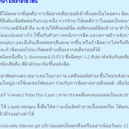
กษา มีหลายวิธี เช่น
ธีที่ได้ผลมากที่สุดคือ การฉีดยาสเตียรอยด์เข้าที่แผลเป็นโดยตรง ฉี
ด้จึงต้องฉีดติดต่อกันระยะหนึ่ง การรักษาได้ผลดีกว่าในแผลเป็นข
 การนวดมีข้อดี คือ จะช่วยให้คีลอยด์นิ่ม สเตียรอยด์ฉีดเข้าง่าย ทำให้
ี่ยนแปลงอย่างไร ก็ขึ้นกับตัวยา เทคนิกการฉีด และสภาพผิว หลังกา
atrophy) และมีเส้นเลือดฝอยๆสีแดงมากขึ้น หรือถ้าฉีดมากไปหรือลึก
และถ้าฉีดบ่อยไปจะเกิดผลข้างเคียงจากสเตียรอยด์ได้
ชนิดหนึ่งคือ 5- fluorouracil (5-FU) ซึ่งฉีดทุก 1-2 สัปดาห์สลับกับ
ต่ข้อเสียคือ สีผิวมักจะเข้มขึ้นหลังฉีด
รผ่าตัดตกแต่ง เหมาะสมในบางราย แต่คีลอยด์มักจะขึ้นใหม่หลังผ่าตั
้อนใหญ่อาจใช้เลเซอร์ตัดออก ร่วมกับการฉีดยาสลายคีลอยด์ เพื่อป
ซอร์ V-beam ( Pulse Dye Laser ) สามารถลดสีแดงของแผลเป็นและช่ว
รใช้ Liquid nitrogen จี้เพื่อให้ความเย็นจัดทำลายเนื้อแผลเป็น ได
ผิวมีรอยด่างดำได้
รแปะแผ่น Silicone gel บริเวณแผลเป็นทุกคืนหรืออย่างน้อยวันละ 12 