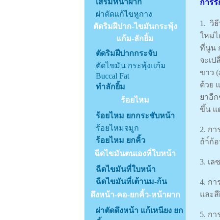
เสริมหน้าผาก
การรั
ผ่าตัดแก้ไขหูกาง
1. วิ
ตัดริมฝีปาก-ไขมันกระพุ้ง
ใหม่ไ
แก้ม-ลักยิ้ม
ที่นูน
ตัดริมฝีปากกระจับ
จะเปล
ตัดไขมัน กระพุ้งแก้ม
ขาว (
Buccal Fat
ด้วย 
ทำลักยิ้ม
ยาอีก
ร้อยไหม
ขึ้น แ
ร้อยไหม ยกกระชับหน้า
ร้อยไหมจมูก
2. กา
ร้อยไหม ยกคิ้ว
ถ้า์ก
ฉีดไขมันตนเองที่ใบหน้า
3. เล
ฉีดไขมันที่ใบหน้า
ฉีดไขมันที่เต้านม-ก้น
4. กา
และสี
ดึงหน้า-คอ-ยกคิ้ว-หน้าผาก
ผ่าตัดดึงหน้า แก้เหนียง ยก
5. กา