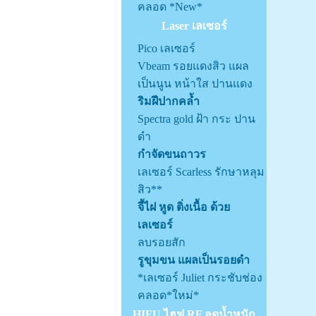
คลอด *New*
Laser เลเซอร์
Pico เลเซอร์
Vbeam รอยแดงสิว แผล
เป็นนูน หน้าใส ปานแดง
ริมฝีปากคล้ำ
Spectra gold ฝ้า กระ ปาน
ดำ
กำจัดขนถาวร
เลเซอร์ Scarless รักษาหลุม
สิว**
จี้ไฝ หูด ติ่งเนื้อ ด้วย
เลเซอร์
ลบรอยสัก
รูขุมขน แผลเป็นรอยดำ
*เลเซอร์ Juliet กระชับช่อง
คลอด*ใหม่*
HIFU ไฮฟู RF ลดน้ำหนัก