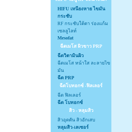
HIFU เหนียงหาย ไขมัน
กระชับ
RF กระชับใต้ตา ร่องแก้ม
เซลลูไลท์
Mesofat
ฉีดเมโส ผิวขาว PRP
ฉีดวิตามินผิว
ฉีดเมโส หน้าใส ละลายไข
มัน
ฉีด PRP
ฉีดโบทอกซ์ -ฟิลเลอร์
ฉีด ฟิลเลอร์
ฉีด โบทอกซ์
สิว - หลุมสิว
สิวอุดตัน สิวอักเสบ
หลุมสิว-เลเซอร์