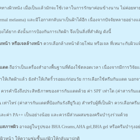
รคทางผิวหนัง เมื่อเป็นแล้วมักจะใช้เวลาในการรักษาค่อนข้างนาน ไม่ค่อย
dermal melasma) และมีโอกาสกลับมาเป็นฝ้าได้อีก เนื่องจากปัจจัยหลายอย่าง
ี่ยงได้ยาก ดังนั้นการป้องกันการเกิดฝ้า จึงเป็นสิ่งที่สำคัญ ดังนี้
งหน้า หรือเจลล้างหน้า
ควรเลือกล้างหน้าด้วยโฟม หรือเจล ที่เหมาะกับผิวแห้ง
นแดด
ถือว่าเป็นเครื่องสำอางพื้นฐานที่ต้องใช้ตลอดเวลา เนื่องจากมีการวิจัย
ห้เกิดฝ้าแล้ว ยังทำให้เกิดริ้วรอยแก่ก่อนวัย การเลือกใช้ครีมกันแดด นอก
ว ควรคำนึงถึงประสิทธิภาพของสารกันแดดด้วย ค่า SPF เท่าใด (ค่าสารกันแดดที่
เท่าไหร่ (ค่าสารกันแดดที่ป้องกันรังสียูวีเอ) สำหรับผู้ที่เป็นฝ้า ควรเลือกครีม
และค่า PA++ เป็นอย่างน้อย และควรมีส่วนผสมของครีมบำรุงร่วมด้วย
ับสภาพผิว
อาจอยู่ในรูปของ BHA Creams,AHA gel,BHA gel หรือครีมบำรุงอย่าง
ิวหน้า ให้ความชุ่มชื้นแก่ผิวให้กลับมาปกติ