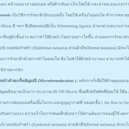
งลง หน้าแดงเวลาออกแดด หรือฝ้ากลับมาเป็นใหม่ได้ และอาจจะรุนแรงกว่าเด
horesis
เป็นวิธีการรักษาฝ้าอีกแบบหนึ่ง โดยใช้เครื่องไอออนโต ทำการสลายยา
ตามินเอ ซี ฯลฯ ซึ่งมีคุณสมบัติเป็น Whitenening Agents) นำมาผ่านขบวนก
ัวยาซึมสู่ผิวชั้นล่าง พบว่าทำให้ผิวหน้าโดยรวมขาวใสขึ้น ส่วนผลการรักษามัก
บริเวณหนังกำพร้า (Epidermal melasma) ส่วนฝ้าลึก(Dermal melasma) มักจะได
องการรักษาฝ้าด้วยการทำไอออนโต คือ ไม่ทำให้ผิวหน้าบางลง สามารถทำได้บ
าใช้จ่ายมากนัก
หน้าด้วยเกร็ดอัญมณี (Microdermabrasion ):
หลักการก็เพื่อให้ฝ้าหลุดลอ
อัญมณีขนาดเล็กมาก ประมาณ 80-100 Micron ซึ่งผลึกครีสตัลที่นิยมใช้ ก็คือ
งตามการพ่นของเครื่องปั๊มในกระบอกสูญญากาศที่ ปลอดเชื้อ ( Air flow in Ster
ปรับความแรง ความเร็วในการพ่นผลึกดังกล่าวได้ตามต้องการของผู้ใช้ ผลกา
ริเวณหนังกำพร้า (Epidermal melasma) ส่วนฝ้าลึก(Dermal melasma) มักจะไม่