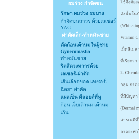
ใช้จึงต้อ
ผมร่วง-กำจัดขน
รักษา ผมร่วง ผมบาง
ดังนั้นใน
กำจัดขนถาวร ด้วยเลเซอร์
(Whitening
YAG
ผ่าตัดเล็ก-ทำหมันชาย
Vitamin C
ตัดก้อนเต้านมในผู้ชาย
เม็ดสีเมล
Gynecomastia
ทำหมันชาย
ที่เรียกว
ริดสีดวงทวารด้วย
2. Chemic
เลเซอร์-ผ่าตัด
เส้นเลือดขอด เลเซอร์-
กลุ่ม กร
ฉีดยา-ผ่าตัด
ที่มีปัญห
แผลเป็น คีลอยด์ที่หู
ก้อน เจ็บเต้านม เต้านม
(Dermal m
เกิน
สารเคมีที
อาจจะทำใ