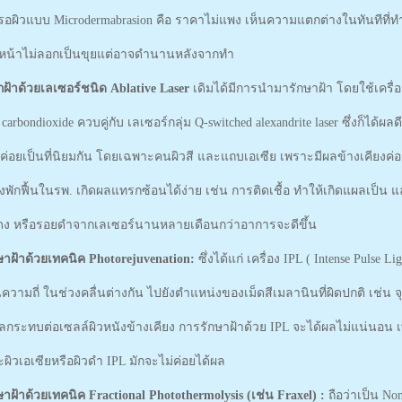
ผิวแบบ Microdermabrasion คือ ราคาไม่แพง เห็นความแตกต่างในทันทีที่ทำ
วหน้าไม่ลอกเป็นขุยแต่อาจดำนานหลังจากทำ
ฝ้าด้วยเลเซอร์ชนิด Ablative Laser
เดิมได้มีการนำมารักษาฝ้า โดยใช้เครื่อ
 carbondioxide ควบคู่กับ เลเซอร์กลุ่ม Q-switched alexandrite laser ซึ่งก็ได้ผล
ม่ค่อยเป็นที่นิยมกัน โดยเฉพาะคนผิวสี และแถบเอเซีย เพราะมีผลข้างเคียงค
งพักฟื้นในรพ. เกิดผลแทรกซ้อนได้ง่าย เช่น การติดเชื้อ ทำให้เกิดแผลเป็น 
ดง หรือรอยดำจากเลเซอร์นานหลายเดือนกว่าอาการจะดีขึ้น
ษาฝ้าด้วยเทคนิค Photorejuvenation:
ซึ่งได้แก่ เครื่อง IPL ( Intense Pulse 
นความถี่ ในช่วงคลื่นต่างกัน ไปยังตำแหน่งของเม็ดสีเมลานินที่ผิดปกติ เช่น 
ลกระทบต่อเซลล์ผิวหนังข้างเคียง การรักษาฝ้าด้วย IPL จะได้ผลไม่แน่นอน เพร
ิวเอเซียหรือผิวดำ IPL มักจะไม่ค่อยได้ผล
ษาฝ้าด้วยเทคนิค Fractional Photothermolysis (เช่น Fraxel) :
ถือว่าเป็น Non