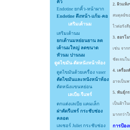
คิ้ว
2. ผิวแห้
Endotine ยกคิ้ว-หน้าผาก
สมดุลย์ขอ
Endotine ดึงหน้า-แก้ม-คอ
เสริมเต้านม
ไวต่อรังสี
เสริมเต้านม
3. ฮอรโ
ยกเต้านมหย่อนยาน ลด
เต้านมใหญ่ ลดขนาด
เช่น จากก
หัวนม ปานนม
ชัดเจนในเร
ดูดไขมัน-ตัดหนังหน้าท้อง
4. เครื่อ
ดูดไขมันด้วยเครื่อง vaser
ตัดไขมันและหนังหน้าท้อง
อาจเป็นพว
ตัดหนังแขนหย่อน
5. พันธุ์
เลเบีย-รีแพร์
ตกแต่งเลเบีย แคมเล็ก
เป็นฝ้าใ
ผ่าตัดรีแพร์ กระชับช่อง
มากกว่าใ
คลอด
เลเซอร์ Juliet กระชับช่อง
การป้อง