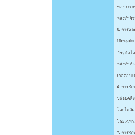
ของการกรอ
หลังทำผิ
5. การลอก
Ultrapulse
ปัจจุบันไ
หลังทำต้อ
เกิดรอยแ
6. การรัก
ปล่อยคลื่
โดยไม่มีผ
โดยเฉพาะผ
7. การรัก