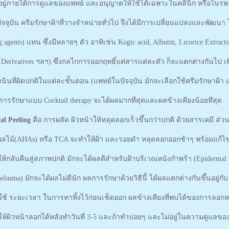
งอยู่ภายใต้การดูแลของแพทย์ และอนุญาตให้ใช้ได้เฉพาะในคลินิก หรือในรพ.เ
ปัจจุบัน ครีมรักษาฝ้าที่วางจำหน่ายทั่วไป จึงได้มีการเปลี่ยนแปลงและพัฒนา
 agents) แทน ซึ่งมีหลายๆ ตัว อาทิเช่น Kogic acid, Albutin, Licorice Extracts
 Derivatives ฯลฯ) ซึ่งกลไกการออกฤทธิ์แต่สารแต่ละตัว ก็จะแตกต่างกันไป เพื
านินที่ผิดปกติในแต่ละขั้นตอน (แพทย์ในปัจจุบัน มักจะเลือกใช้ครีมรักษาฝ
่า การรักษาแบบ Cocktail therapy จะได้ผลมากที่สุดและผลข้างเคียงน้อยที่สุด
al Peeling
คือ การผลัด ผิวหน้าให้หลุดลอกเร็วขึ้นกว่าปกติ ด้วยสารเคมี ส่
ดผลไม้(AHAs) หรือ TCA จะทำให้ฝ้า และรอยดำ หลุดลอกออกช้าๆ พร้อมแก้ไข
าให้กลับคืนสู่สภาพปกติ มักจะได้ผลดีสำหรับฝ้าบริเวณหนังกำพร้า (Epidermal 
elasma) มักจะได้ผลไม่ดีนัก ผลการรักษาด้วยวิธีนี้ ได้ผลแตกต่างกันขึ้นอยู่ก
่ใช้ ระยะเวลา ในการทาทิ้งไว้ก่อนเช็ดออก ผลข้างเคียงที่พบได้ของการลอก
ห้ผิวหน้าลอกได้หลังทำวันที่ 3-5 และถ้าทำบ่อยๆ และไม่อยู่ในความดูแลข