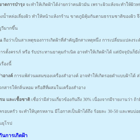
งขาดการบำรุง
จะทำให้เกิดฝ้าได้ง่ายกว่าคนผิวมัน เพราะผิวแห้งจะทำให้ผิ
งน้ำหล่อเลี่ยงผิว ทำให้หน้าแห้งกร้าน ขาดภูมิคุ้มกันตามธรรมชาติของผิว จึ
ยูวีมากขึ้น
มน
ถือว่าเป็นสาเหตุของการเกิดฝ้าที่สำคัญอีกสาเหตุหนึ่ง การเปลี่ยนแปลงระ
ารตั้งครรภ์ หรือ รับประทานยาคุมกำเนิด อาจทำให้เกิดฝ้าได้ แต่ปัจจุบันก็ยั
ื่องนี้
งสำอางค์
การแพ้ส่วนผสมของเครื่องสำอางค์ อาจทำให้เกิดรอยดำแบบฝ้าได้ ส่
กสารให้กลิ่นหอม หรือสีที่ผสมในเครื่องสำอาง
กรรม และเชื้อชาติ
เชื่อว่ามีส่วนเกี่ยวข้องกันถึง 30% เนื่องจากมีรายงานว่า ถ
นครอบครัว จะทำให้บุตรหลาน มีโอกาสเป็นฝ้าได้ถึง ร้อยละ 30-50 และพบบ่
นยุโรป
กันการเกิดฝ้า