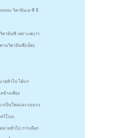
ผสมของ วิตามินเอ ซี อี
วิตามินซี เพราะพบว่า
ทานวิตามินซี(เม็ด)
ายทั่วไป ได้แก่
ลข้างเคียง
บมาเป็นใหม่และรุนแรง
รควิโนน
หน่ายทั่วไป การเลือก