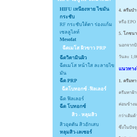
HIFU เหนียงหาย ไขมัน
4. ครีมบำร
กระชับ
หรือ EPO 
RF กระชับใต้ตา ร่องแก้ม
เซลลูไลท์
5. โภชน
Mesofat
นอกจากป้อ
ฉีดเมโส ผิวขาว PRP
วันละ 1,00
ฉีดวิตามินผิว
ฉีดเมโส หน้าใส ละลายไข
แนวทางใ
มัน
ฉีด PRP
1. ครีมทา
ฉีดโบทอกซ์ -ฟิลเลอร์
ครีมทาฝ้า
ฉีด ฟิลเลอร์
ค่อนข้างม
ฉีด โบทอกซ์
สิว - หลุมสิว
กว่าเดิม
สิวอุดตัน สิวอักเสบ
ซึ่งในปัจ
หลุมสิว-เลเซอร์