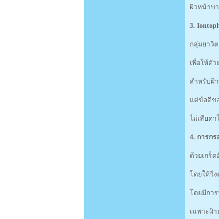
ผิวหน้าบา
3. Iontop
กลุ่มยาวิ
เพื่อให้ต
สำหรับฝ้า
แต่ข้อดีข
ไม่เสียค่
4. การกรอ
ด้วยเกร็ด
โดยให้วิ่
โดยมีการ
เฉพาะฝ้าบ