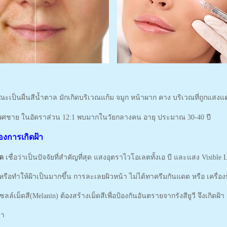
ณะเป็นผื่นสีน้ำตาล มักเกิดบริเวณแก้ม จมูก หน้าผาก คาง บริเวณที่ถูกแส
พศชาย ในอัดราส่วน 12:1 พบมากในวัยกลางคน อายุ ประมาณ 30-40 ปี
องการเกิดฝ้า
ดด
เชื่อว่าเป็นปัจจัยที่สำคัญที่สุด แสงอุตราไวโอเลตทั้งเอ บี และแสง Visible L
า หรือทำให้ฝ้าเป็นมากขึ้น การละเลยผิวหน้า ไม่ได้ทาครีมกันแดด หรือ เครื่อ
ซลล์เม็ดสี(Melanin) ต้องสร้างเม็ดสีเพื่อป้องกันอันตรายจากรังสียูวี จึงเกิด
มา