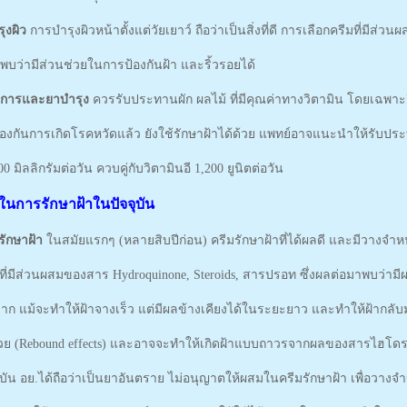
ุงผิว
การบำรุงผิวหน้าตั้งแต่วัยเยาว์ ถือว่าเป็นสิ่งที่ดี การเลือกครีมที่มีส่วน
พบว่ามีส่วนช่วยในการป้องกันฝ้า และริ้วรอยได้
าการและยาบำรุง
ควรรับประทานผัก ผลไม้ ที่มีคุณค่าทางวิตามิน โดยเฉพาะ
งกันการเกิดโรคหวัดแล้ว ยังใช้รักษาฝ้าได้ด้วย แพทย์อาจแนะนำให้รับประ
0 มิลลิกรัมต่อวัน ควบคู่กับวิตามินอี 1,200 ยูนิตต่อวัน
นการรักษาฝ้าในปัจจุบัน
รักษาฝ้า
ในสมัยแรกๆ (หลายสิบปีก่อน) ครีมรักษาฝ้าที่ได้ผลดี และมีวางจำหน่
ที่มีส่วนผสมของสาร Hydroquinone, Steroids, สารปรอท ซึ่งผลต่อมาพบว่ามีผ
าก แม้จะทำให้ฝ้าจางเร็ว แต่มีผลข้างเคียงได้ในระยะยาว และทำให้ฝ้ากลั
ด้วย (Rebound effects) และอาจจะทำให้เกิดฝ้าแบบถาวรจากผลของสารไฮโด
จุบัน อย.ได้ถือว่าเป็นยาอันตราย ไม่อนุญาตให้ผสมในครีมรักษาฝ้า เพื่อวางจำ