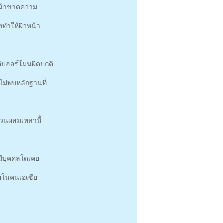
วหน้าขาดความ
งทำให้ผิวหน้า
ดับฮอร์โมนผิดปกติ
งไม่พบหลักฐานที่
วนผสมเหล่านี้
้ามีบุคคลใดเคย
อยในคนเอเซีย