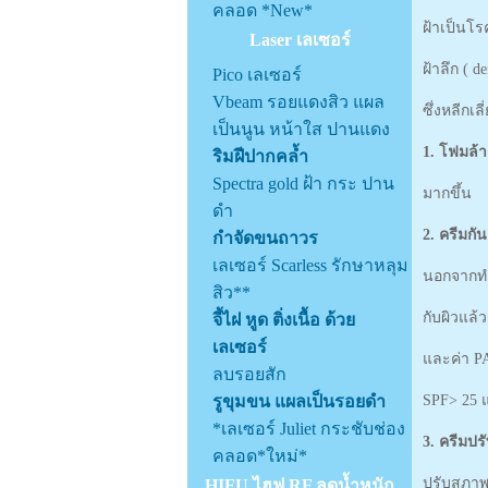
คลอด *New*
ฝ้าเป็นโ
Laser เลเซอร์
ฝ้าลึก ( 
Pico เลเซอร์
Vbeam รอยแดงสิว แผล
ซึ่งหลีกเล
เป็นนูน หน้าใส ปานแดง
1. โฟมล้า
ริมฝีปากคล้ำ
Spectra gold ฝ้า กระ ปาน
มากขึ้น
ดำ
2. ครีมกั
กำจัดขนถาวร
เลเซอร์ Scarless รักษาหลุม
นอกจากทำใ
สิว**
กับผิวแล้
จี้ไฝ หูด ติ่งเนื้อ ด้วย
เลเซอร์
และค่า PA 
ลบรอยสัก
รูขุมขน แผลเป็นรอยดำ
SPF> 25 
*เลเซอร์ Juliet กระชับช่อง
3. ครีมปร
คลอด*ใหม่*
ปรับสภาพผ
HIFU ไฮฟู RF ลดน้ำหนัก