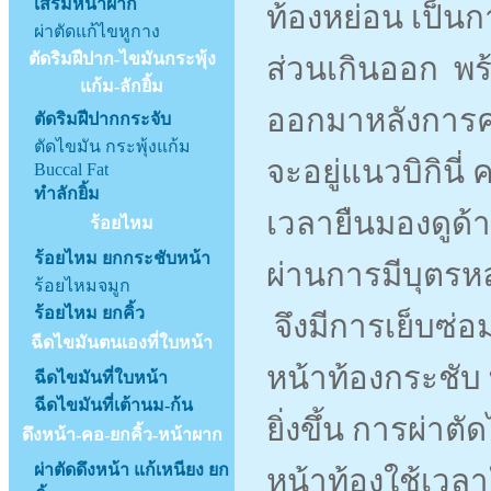
เสริมหน้าผาก
ท้องหย่อน เป็นก
ผ่าตัดแก้ไขหูกาง
ตัดริมฝีปาก-ไขมันกระพุ้ง
ส่วนเกินออก พร้อ
แก้ม-ลักยิ้ม
ออกมาหลังการค
ตัดริมฝีปากกระจับ
ตัดไขมัน กระพุ้งแก้ม
จะอยู่แนวบิกินี่
Buccal Fat
ทำลักยิ้ม
เวลายืนมองดูด้า
ร้อยไหม
ร้อยไหม ยกกระชับหน้า
ผ่านการมีบุตรห
ร้อยไหมจมูก
ร้อยไหม ยกคิ้ว
จึงมีการเย็บซ่อมก
ฉีดไขมันตนเองที่ใบหน้า
หน้าท้องกระชับ 
ฉีดไขมันที่ใบหน้า
ฉีดไขมันที่เต้านม-ก้น
ยิ่งขึ้น การผ่าต
ดึงหน้า-คอ-ยกคิ้ว-หน้าผาก
ผ่าตัดดึงหน้า แก้เหนียง ยก
หน้าท้องใช้เวล