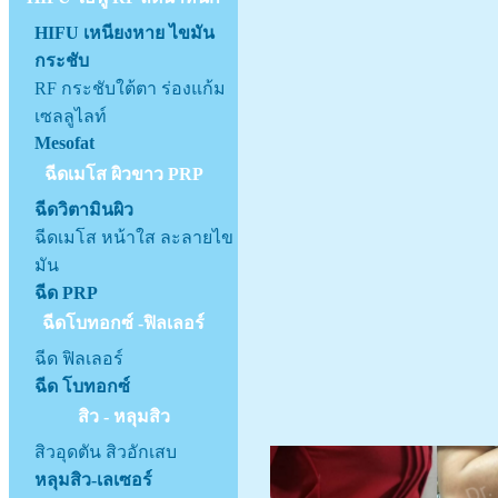
HIFU เหนียงหาย ไขมัน
กระชับ
RF กระชับใต้ตา ร่องแก้ม
เซลลูไลท์
Mesofat
ฉีดเมโส ผิวขาว PRP
ฉีดวิตามินผิว
ฉีดเมโส หน้าใส ละลายไข
มัน
ฉีด PRP
ฉีดโบทอกซ์ -ฟิลเลอร์
ฉีด ฟิลเลอร์
ฉีด โบทอกซ์
สิว - หลุมสิว
สิวอุดตัน สิวอักเสบ
หลุมสิว-เลเซอร์