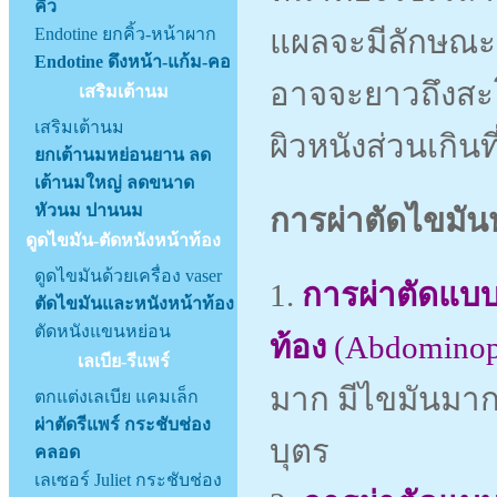
คิ้ว
Endotine ยกคิ้ว-หน้าผาก
แผลจะมีลักษณะเ
Endotine ดึงหน้า-แก้ม-คอ
อาจจะยาวถึงสะโพ
เสริมเต้านม
เสริมเต้านม
ผิวหนังส่วนเกินท
ยกเต้านมหย่อนยาน ลด
เต้านมใหญ่ ลดขนาด
หัวนม ปานนม
การผ่าตัดไขมันห
ดูดไขมัน-ตัดหนังหน้าท้อง
ดูดไขมันด้วยเครื่อง vaser
1.
การผ่าตัดแบบ
ตัดไขมันและหนังหน้าท้อง
ตัดหนังแขนหย่อน
ท้อง
(Abdominop
เลเบีย-รีแพร์
มาก มีไขมันมา
ตกแต่งเลเบีย แคมเล็ก
ผ่าตัดรีแพร์ กระชับช่อง
บุตร
คลอด
เลเซอร์ Juliet กระชับช่อง