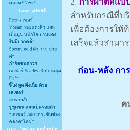
2.
การผ่าตัดแบบ
คลอด *New*
Laser เลเซอร์
สำหรับกรณีที่บร
Pico เลเซอร์
เพื่อต้องการให้ท
Vbeam รอยแดงสิว แผล
เป็นนูน หน้าใส ปานแดง
เสร็จแล้วสามาร
ริมฝีปากคล้ำ
Spectra gold ฝ้า กระ ปาน
ดำ
กำจัดขนถาวร
ก่อน-หลัง
การ
เลเซอร์ Scarless รักษาหลุม
สิว**
จี้ไฝ หูด ติ่งเนื้อ ด้วย
เลเซอร์
ลบรอยสัก
ค
รูขุมขน แผลเป็นรอยดำ
*เลเซอร์ Juliet กระชับช่อง
คลอด*ใหม่*
HIFU ไฮฟู RF ลดน้ำหนัก