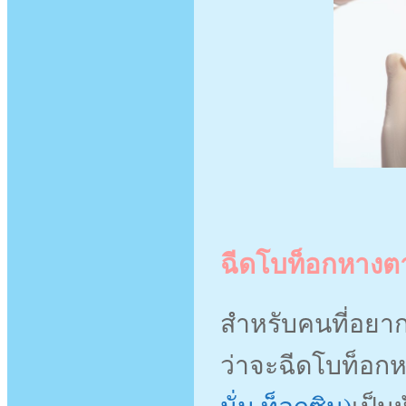
ฉีดโบท็อกหางตาด
สำหรับคนที่อยา
ว่าจะฉีดโบท็อก