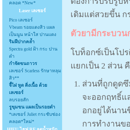
ต้องการปรับรูปห
คลอด *New*
Laser เลเซอร์
เดิมแต่สวยขึ้น กร
Pico เลเซอร์
Vbeam รอยแดงสิว แผล
ตัวยามีกระบวนก
เป็นนูน หน้าใส ปานแดง
ริมฝีปากคล้ำ
Spectra gold ฝ้า กระ ปาน
โบท็อกซ์เป็นโปรต
ดำ
กำจัดขนถาวร
แยกเป็น 2 ส่วน ค
เลเซอร์ Scarless รักษาหลุม
สิว**
ส่วนที่ถูกดูด
จี้ไฝ หูด ติ่งเนื้อ ด้วย
เลเซอร์
จะออกฤทธิ์แล
ลบรอยสัก
รูขุมขน แผลเป็นรอยดำ
อกอยู่ได้นา
*เลเซอร์ Juliet กระชับช่อง
คลอด*ใหม่*
การทำงานของ
HIFU ไฮฟู RF ลดน้ำหนัก