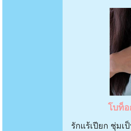
โบท็อก
รักแร้เปียก ชุ่ม