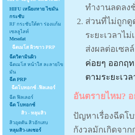
ทำงานลดลงชั่ว
HIFU เหนียงหาย ไขมัน
กระชับ
ส่วนที่ไม่ถู
RF กระชับใต้ตา ร่องแก้ม
เซลลูไลท์
ระยะเวลาไม่เ
Mesofat
ส่งผลต่อเซลล
ฉีดเมโส ผิวขาว PRP
ฉีดวิตามินผิว
ค่อยๆ ออกฤท
ฉีดเมโส หน้าใส ละลายไข
มัน
ตามระยะเวลาข
ฉีด PRP
ฉีดโบทอกซ์ -ฟิลเลอร์
อันตรายไหม? อย
ฉีด ฟิลเลอร์
ฉีด โบทอกซ์
สิว - หลุมสิว
ปัญหาเรื่องฉีดโ
สิวอุดตัน สิวอักเสบ
กังวลมักเกิดจากก
หลุมสิว-เลเซอร์