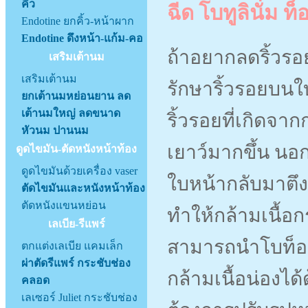
คิ้ว
โบทูลินั่ม ท
ฉีด
Endotine ยกคิ้ว-หน้าผาก
Endotine ดึงหน้า-แก้ม-คอ
ถ้าอยากลดริ้วรอ
เสริมเต้านม
เสริมเต้านม
รักษาริ้วรอยบนใ
ยกเต้านมหย่อนยาน ลด
เต้านมใหญ่ ลดขนาด
ริ้วรอยที่เกิดจ
หัวนม ปานนม
เยาว์มากขึ้น
นอก
ดูดไขมัน-ตัดหนังหน้าท้อง
ดูดไขมันด้วยเครื่อง vaser
ใบหน้ากลับมาตึง
ตัดไขมันและหนังหน้าท้อง
ตัดหนังแขนหย่อน
ทำให้กล้ามเนื้อ
เลเบีย-รีแพร์
สามารถนำโบท็อก
ตกแต่งเลเบีย แคมเล็ก
ผ่าตัดรีแพร์ กระชับช่อง
กล้ามเนื้อน่องได
คลอด
เลเซอร์ Juliet กระชับช่อง