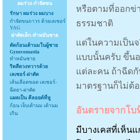
ผมร่วง-กำจัดขน
หรือตามที่ออกข่าว
รักษา ผมร่วง ผมบาง
กำจัดขนถาวร ด้วยเลเซอร์
ธรรมชาติ
YAG
ผ่าตัดเล็ก-ทำหมันชาย
แต่ในความเป็นจร
ตัดก้อนเต้านมในผู้ชาย
Gynecomastia
แบบนั้นครับ ขึ้
ทำหมันชาย
ริดสีดวงทวารด้วย
แต่ละคน ถ้าฉีดกั
เลเซอร์-ผ่าตัด
เส้นเลือดขอด เลเซอร์-
มาตรฐานก็ไม่ต้อ
ฉีดยา-ผ่าตัด
แผลเป็น คีลอยด์ที่หู
ก้อน เจ็บเต้านม เต้านม
อันตรายจากโบท
เกิน
มีบางเคสที่เห็น