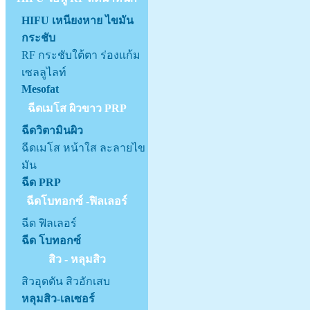
HIFU เหนียงหาย ไขมัน
กระชับ
RF กระชับใต้ตา ร่องแก้ม
เซลลูไลท์
Mesofat
ฉีดเมโส ผิวขาว PRP
ฉีดวิตามินผิว
ฉีดเมโส หน้าใส ละลายไข
มัน
ฉีด PRP
ฉีดโบทอกซ์ -ฟิลเลอร์
ฉีด ฟิลเลอร์
ฉีด โบทอกซ์
สิว - หลุมสิว
สิวอุดตัน สิวอักเสบ
หลุมสิว-เลเซอร์