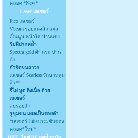
คลอด *New*
Laser เลเซอร์
Pico เลเซอร์
Vbeam รอยแดงสิว แผล
เป็นนูน หน้าใส ปานแดง
ริมฝีปากคล้ำ
Spectra gold ฝ้า กระ ปาน
ดำ
กำจัดขนถาวร
เลเซอร์ Scarless รักษาหลุม
สิว**
จี้ไฝ หูด ติ่งเนื้อ ด้วย
เลเซอร์
ลบรอยสัก
รูขุมขน แผลเป็นรอยดำ
*เลเซอร์ Juliet กระชับช่อง
คลอด*ใหม่*
HIFU ไฮฟู RF ลดน้ำหนัก